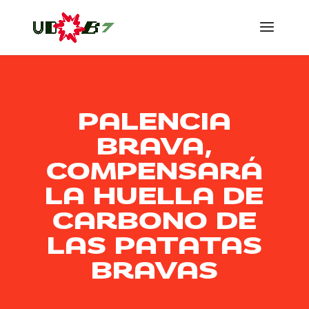
PALENCIA
BRAVA,
COMPENSARÁ
LA HUELLA DE
CARBONO DE
LAS PATATAS
BRAVAS