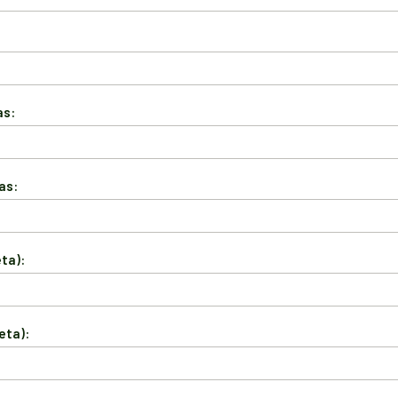
as:
as:
ta):
eta):