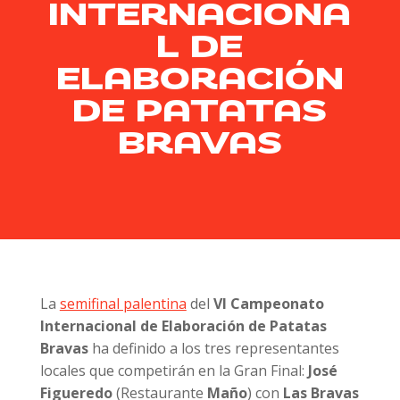
INTERNACIONA
L DE
ELABORACIÓN
DE PATATAS
BRAVAS
La
semifinal palentina
del
VI Campeonato
Internacional de Elaboración de Patatas
Bravas
ha definido a los tres representantes
locales que competirán en la Gran Final:
José
Figueredo
(Restaurante
Maño
) con
Las Bravas