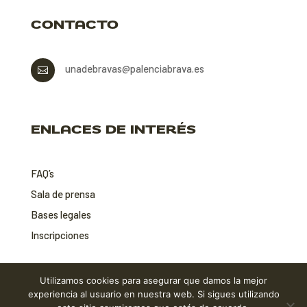
CONTACTO
unadebravas@palenciabrava.es

ENLACES DE INTERÉS
FAQ’s
Sala de prensa
Bases legales
Inscripciones
Utilizamos cookies para asegurar que damos la mejor
Aviso legal
|
Política de privacidad
|
Política de cookies
experiencia al usuario en nuestra web. Si sigues utilizando